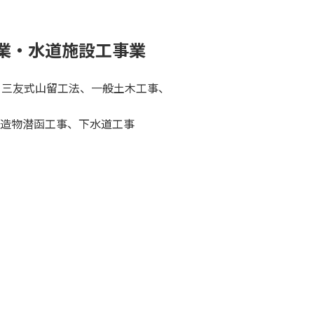
業・水道施設工事業
事、三友式山留工法、一般土木工事、
造物潜函工事、下水道工事