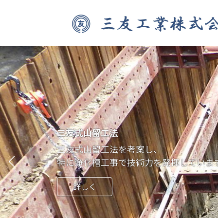
コ
ナ
ン
ビ
テ
ゲ
ン
ー
ツ
シ
へ
ョ
ス
ン
キ
に
ッ
移
プ
動
三友式山留工法
三友式山留工法を考案し、
特に浄化槽工事で技術力を発揮していま
詳しく